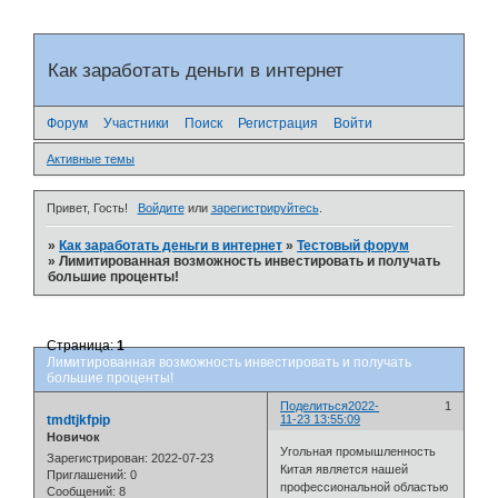
Как заработать деньги в интернет
Форум
Участники
Поиск
Регистрация
Войти
Активные темы
Привет, Гость!
Войдите
или
зарегистрируйтесь
.
»
Как заработать деньги в интернет
»
Тестовый форум
»
Лимитированная возможность инвестировать и получать
большие проценты!
Страница:
1
Лимитированная возможность инвестировать и получать
большие проценты!
Поделиться
2022-
1
tmdtjkfpip
11-23 13:55:09
Новичок
Угольная промышленность
Зарегистрирован
: 2022-07-23
Китая является нашей
Приглашений:
0
профессиональной областью
Сообщений:
8