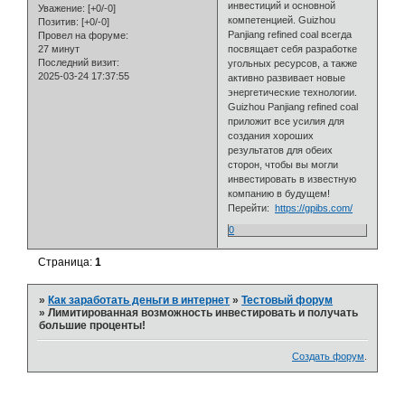
инвестиций и основной
Уважение:
[+0/-0]
компетенцией. Guizhou
Позитив:
[+0/-0]
Panjiang refined coal всегда
Провел на форуме:
27 минут
посвящает себя разработке
Последний визит:
угольных ресурсов, а также
2025-03-24 17:37:55
активно развивает новые
энергетические технологии.
Guizhou Panjiang refined coal
приложит все усилия для
создания хороших
результатов для обеих
сторон, чтобы вы могли
инвестировать в известную
компанию в будущем!
Перейти:
https://gpibs.com/
0
Страница:
1
»
Как заработать деньги в интернет
»
Тестовый форум
»
Лимитированная возможность инвестировать и получать
большие проценты!
Создать форум
.