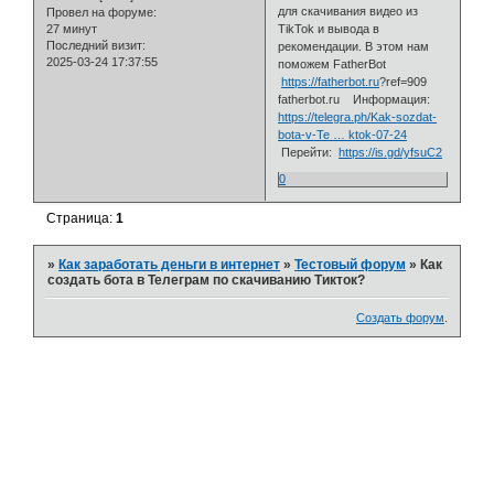
для скачивания видео из
Провел на форуме:
27 минут
TikTok и вывода в
Последний визит:
рекомендации. В этом нам
2025-03-24 17:37:55
поможем FatherBot
https://fatherbot.ru
?ref=909
fatherbot.ru Информация:
https://telegra.ph/Kak-sozdat-
bota-v-Te … ktok-07-24
Перейти:
https://is.gd/yfsuC2
0
Страница:
1
»
Как заработать деньги в интернет
»
Тестовый форум
»
Как
создать бота в Телеграм по скачиванию Тикток?
Создать форум
.