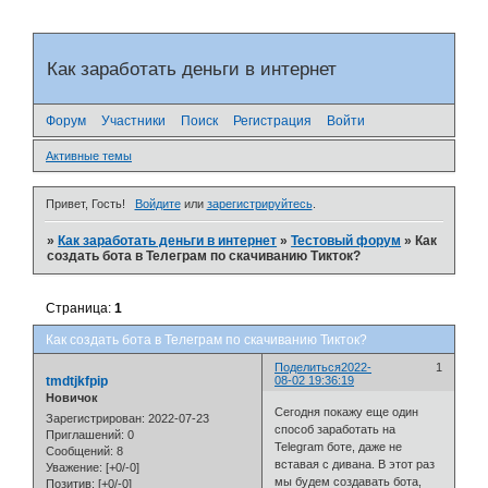
Как заработать деньги в интернет
Форум
Участники
Поиск
Регистрация
Войти
Активные темы
Привет, Гость!
Войдите
или
зарегистрируйтесь
.
»
Как заработать деньги в интернет
»
Тестовый форум
»
Как
создать бота в Телеграм по скачиванию Тикток?
Страница:
1
Как создать бота в Телеграм по скачиванию Тикток?
Поделиться
2022-
1
tmdtjkfpip
08-02 19:36:19
Новичок
Сегодня покажу еще один
Зарегистрирован
: 2022-07-23
способ заработать на
Приглашений:
0
Telegram боте, даже не
Сообщений:
8
вставая с дивана. В этот раз
Уважение:
[+0/-0]
мы будем создавать бота,
Позитив:
[+0/-0]