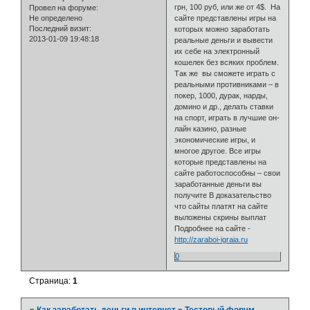
грн, 100 руб, или же от 4$. На
Провел на форуме:
Не определено
сайте представлены игры на
Последний визит:
которых можно заработать
2013-01-09 19:48:18
реальные деньги и вывести
их себе на электронный
кошелек без всяких проблем.
Так же вы сможете играть с
реальными противниками – в
покер, 1000, дурак, нарды,
домино и др., делать ставки
на спорт, играть в лучшие он-
лайн казино, разные
экономические игры, и
многое другое. Все игры
которые представлены на
сайте работоспособны – свои
заработанные деньги вы
получите В доказательство
что сайты платят на сайте
выложены скрины выплат
Подробнее на сайте -
http://zaraboi-igraia.ru
0
Страница:
1
»
Как заработать деньги в интернет
»
Тестовый форум