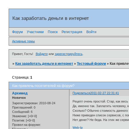
Как заработать деньги в интернет
Форум
Участники
Поиск
Регистрация
Войти
Активные темы
Привет, Гость!
Войдите
или
зарегистрируйтесь
.
»
Как заработать деньги в интернет
»
Тестовый форум
»
Как привле
Страница:
1
Как привлечь посетителей на форум?
Архимед
Поделиться
2011-02-27 22:31:41
Новичок
Рецепт очень простой. Стар, как весь
Зарегистрирован
: 2010-08-24
Да, именно так. Заплатить человеку,
Приглашений:
0
Сколько? Обычно стоимость данного з
Сообщений:
6
Ниже приведен список сервисов, с п
Уважение:
[+0/-0]
Нет денег? Не беда. На этих же сер
Позитив:
[+0/-0]
Провел на форуме:
Web-Ip