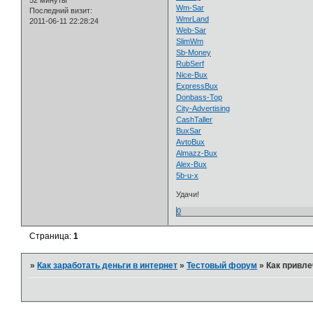
52 минуты
Wm-Sar
Последний визит:
WmrLand
2011-06-11 22:28:24
Web-Sar
SlimWm
Sb-Money
RubSerf
Nice-Bux
ExpressBux
Donbass-Top
City-Advertising
CashTaller
BuxSar
AvtoBux
Almazz-Bux
Alex-Bux
5b-u-x
Удачи!
0
Страница:
1
»
Как заработать деньги в интернет
»
Тестовый форум
»
Как привле