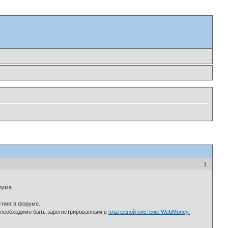
1
рума.
стинг в форуме.
е: необходимо быть зарегистрированным в
платежной системе WebMoney.