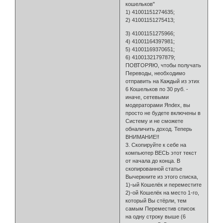
кошельков"
1) 41001151274635;
2) 41001151275413;
3) 41001151275966;
4) 41001164397981;
5) 41001169370651;
6) 41001321797879;
ПОВТОРЯЮ, чтобы получать
Переводы, необходимо
отправить на Каждый из этих
6 Кошельков по 30 руб. -
иначе, сетевыми
модераторами Яndex, вы
просто не будете включены в
Систему и не сможете
обналичить доход. Теперь
ВНИМАНИЕ!!
3. Скопируйте к себе на
компьютер ВЕСЬ этот текст
от начала до конца. В
скопированной статье
Вычеркните из этого списка,
1)-ый Кошелёк и переместите
2)-ой Кошелёк на место 1-го,
который Вы стёрли, тем
самым Переместив список
на одну строку выше (6