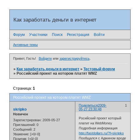
Как заработать деньги в интернет
Форум
Участники
Поиск
Регистрация
Войти
Активные темы
Привет, Гость!
Войдите
или
зарегистрируйтесь
.
»
Как заработать деньги в интернет
»
Тестовый форум
»
Российский проект на котором платят WMZ
Страница:
1
Российский проект на котором платят WMZ
Поделиться
2009-
1
skripko
05-27 23:30:48
Новичок
Росийский проект который
Зарегистрирован
: 2009-05-27
платит на WebMoney
Приглашений:
0
Подробная информация
Сообщений:
2
http://fastdollars.ru/?f=skripko
Уважение:
[+0/-0]
Пообщался с Админом вроде
Позитив:
[+0/-0]