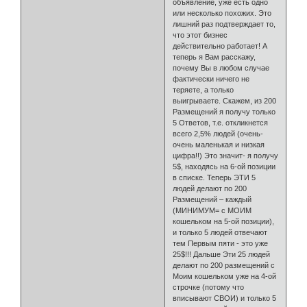
объявление, уже есть одно
или несколько похожих. Это
лишний раз подтверждает то,
что этот бизнес
действительно работает! А
теперь я Вам расскажу,
почему Вы в любом случае
фактически ничего не
теряете, а только
выигрываете. Скажем, из 200
Размещений я получу только
5 Ответов, т.е. откликнется
всего 2,5% людей (очень-
очень маленькая и низкая
цифра!!) Это значит- я получу
5$, находясь на 6-ой позиции
в списке. Теперь ЭТИ 5
людей делают по 200
Размещений – каждый
(МИНИМУМ= с МОИМ
кошельком на 5-ой позиции),
и только 5 людей отвечают
тем Первым пяти - это уже
25$!!! Дальше Эти 25 людей
делают по 200 размещений с
Моим кошельком уже на 4-ой
строчке (потому что
вписывают СВОИ) и только 5