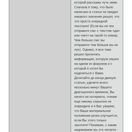
которой расскажу чуть ниже.
Сначала я тому, что было
написано в статье не придал
никакого значения решил, что
это просто очередной
лохотрон! (Если вы не лох
отправьте смс с текстом «да»
или «нет» на такой-то номер.
Чем больше смс вы
отправите тем больше вы не
лох). Однако, я все-таки
решил прочитать
информацию, которую нашел
на одном из форумов и с
которой я хотел бы
поделиться с Вами.
Дочитайте до конца данную
статью, уделите всего
несколько минут Вашего
драгоценного времени, Вы
ничего не потеряете, чтение
еще никому серьезно не
повредило и я Вас уверяю,
что Ваше материальное
положение резко улучшится,
если Вы этого только
захотите! Понимаю, с каким
недоверием вы это читаете -