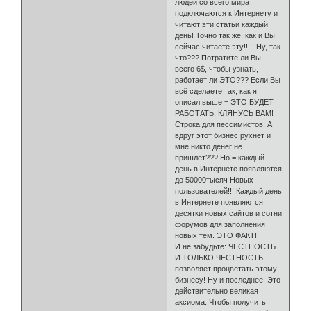
людей со всего мира
подключаются к Интернету и
читают эти статьи каждый
день! Точно так же, как и Вы
сейчас читаете эту!!!!! Ну, так
что??? Потратите ли Вы
всего 6$, чтобы узнать,
работает ли ЭТО??? Если Вы
всё сделаете так, как я
описал выше = ЭТО БУДЕТ
РАБОТАТЬ, КЛЯНУСЬ ВАМ!
Строка для пессимистов: А
вдруг этот бизнес рухнет и
мне никто денег не
пришлёт??? Но = каждый
день в Интернете появляются
до 50000тысяч Новых
пользователей!!! Каждый день
в Интернете появляются
десятки новых сайтов и сотни
форумов для заполнения
новых тем. ЭТО ФАКТ!
И не забудьте: ЧЕСТНОСТЬ
И ТОЛЬКО ЧЕСТНОСТЬ
позволяет процветать этому
бизнесу! Ну и последнее: Это
действительно великая
аксиома: Чтобы получить