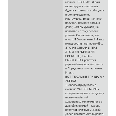
главное- ПОЧЕМУ ! Я вам
гарантирую, что если вы
будете в точности соблюдать
ниже приведенную
Инструкцию, то вы начнете
получать намного больше
денег, чем вы думали, не
прилагая к этому особых
усилий. Согласитесь, это
просто!! Это легально! И ваш
вклад составляет всего 6$...
ЭТО НЕ ОБМАН И ПРИ
ЭТОМ ВЫ НИЧЕМ НЕ
РИСКУЕТЕ, А ЭТО=
РАБОТАЕТ! А работает
удачно благодаря Честности
и Порядочности участников.
Итак…
ВОТ ТЕ САМЫЕ ТРИ ШАГА К
УСПЕХУ:
1. Зарегистрируйтесь в
системе YANDEX MONEY
которая находится по адресу
money.yandex.ru/ ,
хорошенько ознакомьтесь с
данной системой - как она
работает, кликнув мышкой.
Далее нажмите Активировать