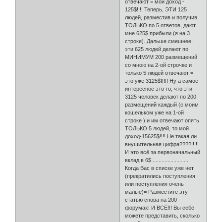
отвечают = мой доход -
125$!!!! Теперь, ЭТИ 125
людей, разместив и получив
ТОЛЬКО по 5 ответов, дают
мне 625$ прибыли (я на 3
строке). Дальше смешнее:
эти 625 людей делают по
МИНИМУМ 200 размещений
со мною на 2-ой строчке и
только 5 людей отвечают =
это уже 3125$!!!!! Ну а самое
интересное это то, что эти
3125 человек делают по 200
размещений каждый (с моим
кошельком уже на 1-ой
строке ) и им отвечают опять
ТОЛЬКО 5 людей, то мой
доход-15625$!!!! Не такая ли
внушительная цифра????!!!!!
И это всё за первоначальный
вклад в 6$.........................
Когда Вас в списке уже нет
(прекратились поступления
или поступления очень
малые)= Разместите эту
статью снова на 200
форумах! И ВСЁ!!! Вы себе
можете представить, сколько