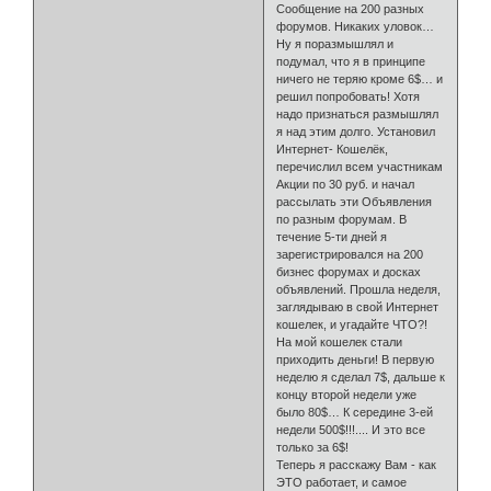
Сообщение на 200 разных
форумов. Никаких уловок…
Ну я поразмышлял и
подумал, что я в принципе
ничего не теряю кроме 6$… и
решил попробовать! Хотя
надо признаться размышлял
я над этим долго. Установил
Интернет- Кошелёк,
перечислил всем участникам
Акции по 30 руб. и начал
рассылать эти Объявления
по разным форумам. В
течение 5-ти дней я
зарегистрировался на 200
бизнес форумах и досках
объявлений. Прошла неделя,
заглядываю в свой Интернет
кошелек, и угадайте ЧТО?!
На мой кошелек стали
приходить деньги! В первую
неделю я сделал 7$, дальше к
концу второй недели уже
было 80$… К середине 3-ей
недели 500$!!!.... И это все
только за 6$!
Теперь я расскажу Вам - как
ЭТО работает, и самое