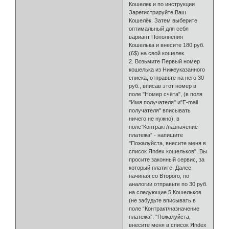
Кошелек и по инструкции
Зарегистрируйте Ваш
Кошелёк. Затем выберите
оптимальный для себя
вариант Пополнения
Кошелька и внесите 180 руб.
(6$) на свой кошелек.
2. Возьмите Первый номер
кошелька из Нижеуказанного
списка, отправьте на него 30
руб., вписав этот номер в
поле "Номер счёта", (в поля
"Имя получателя" и"E-mail
получателя" вписывать
ничего не нужно), в
поле”Контракт/назначение
платежа” - напишите
"Пожалуйста, внесите меня в
список Яndex кошельков". Вы
просите законный сервис, за
который платите. Далее,
начиная со Второго, по
аналогии отправьте по 30 руб.
на следующие 5 Кошельков
(не забудьте вписывать в
поле “Контракт/назначение
платежа”: "Пожалуйста,
внесите меня в список Яndex