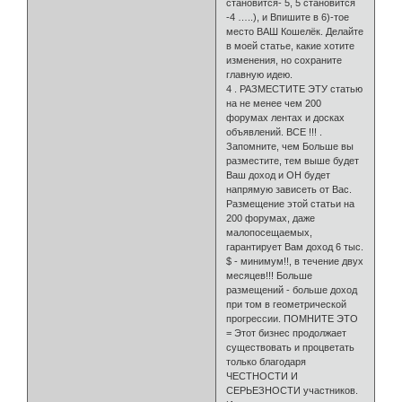
становится- 5, 5 становится
-4 …..), и Впишите в 6)-тое
место ВАШ Кошелёк. Делайте
в моей статье, какие хотите
изменения, но сохраните
главную идею.
4 . РАЗМЕСТИТЕ ЭТУ статью
на не менее чем 200
форумах лентах и досках
объявлений. ВСЕ !!! .
Запомните, чем Больше вы
разместите, тем выше будет
Ваш доход и ОН будет
напрямую зависеть от Вас.
Размещение этой статьи на
200 форумах, даже
малопосещаемых,
гарантирует Вам доход 6 тыс.
$ - минимум!!, в течение двух
месяцев!!! Больше
размещений - больше доход
при том в геометрической
прогрессии. ПОМНИТЕ ЭТО
= Этот бизнес продолжает
существовать и процветать
только благодаря
ЧЕСТНОСТИ И
СЕРЬЕЗНОСТИ участников.