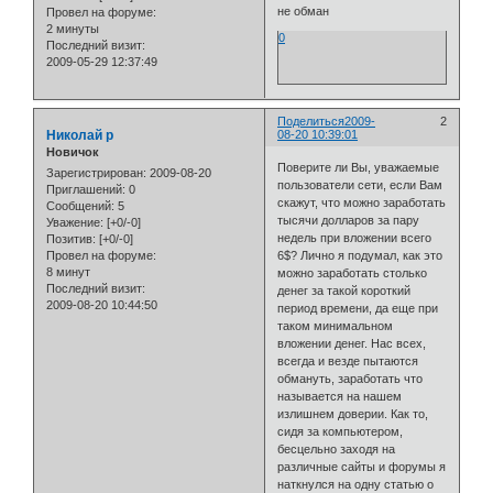
не обман
Провел на форуме:
2 минуты
0
Последний визит:
2009-05-29 12:37:49
Поделиться
2009-
2
Николай p
08-20 10:39:01
Новичок
Поверите ли Вы, уважаемые
Зарегистрирован
: 2009-08-20
пользователи сети, если Вам
Приглашений:
0
скажут, что можно заработать
Сообщений:
5
тысячи долларов за пару
Уважение:
[+0/-0]
недель при вложении всего
Позитив:
[+0/-0]
6$? Лично я подумал, как это
Провел на форуме:
8 минут
можно заработать столько
Последний визит:
денег за такой короткий
2009-08-20 10:44:50
период времени, да еще при
таком минимальном
вложении денег. Нас всех,
всегда и везде пытаются
обмануть, заработать что
называется на нашем
излишнем доверии. Как то,
сидя за компьютером,
бесцельно заходя на
различные сайты и форумы я
наткнулся на одну статью о