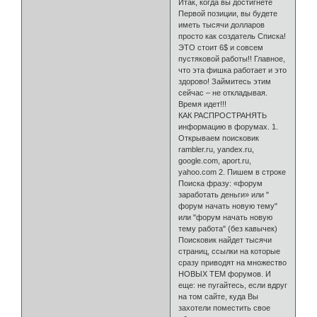
Итак, когда вы достигнете
Первой позиции, вы будете
иметь тысячи долларов
просто как создатель Списка!
ЭТО стоит 6$ и совсем
пустяковой работы!! Главное,
что эта фишка работает и это
здорово! Займитесь этим
сейчас – не откладывая.
Время идет!!!
КАК РАСПРОСТРАНЯТЬ
информацию в форумах. 1.
Открываем поисковик
rambler.ru, yandex.ru,
google.com, aport.ru,
yahoo.com 2. Пишем в строке
Поиска фразу: «форум
заработать деньги» или "
форум начать новую тему"
или "форум начать новую
тему работа" (без кавычек)
Поисковик найдет тысячи
страниц, ссылки на которые
сразу приводят на множество
НОВЫХ ТЕМ форумов. И
еще: не пугайтесь, если вдруг
на том сайте, куда Вы
захотели поместить свое