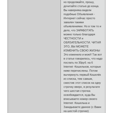
но продолжайте, прошу,
дочитайте статью до конца.
Вы наверняка видели
подобные Объявления -
Интернет сейчас просто
завален такими
объявлениями. Но в том то и
дело, что ЗАРАБОТАТЬ
можно только благодаря
ЧЕСТНОСТИ и
ОБЯЗАТЕЛЬНОСТИ. ЧИТАЯ
ЭТО, ВЫ МОЖЕТЕ
ИЗМЕНИТЬ СВОЮ ЖИЗНЬ!
Это изменило и мою!! Так вот
в статье говорилось, что надо
послать по 30руб. на 6
Internet -Кошельков, которые
ниже перечислены. Потом
вычеркнуть первый Кошелёк
из списка, тем самым,
сместив этот список на одну
строчку вверх, в результате
чего шестая строчка
освобождается, куда Вы
вписываете номер своего
Internet -Кошелька и
Закидываете данное (с Вами
на шестой строчке)