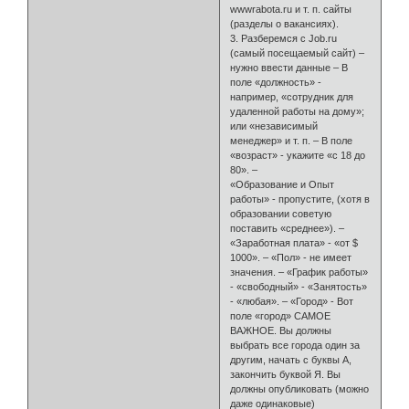
wwwrabota.ru и т. п. сайты
(разделы о вакансиях).
3. Разберемся с Job.ru
(самый посещаемый сайт) –
нужно ввести данные – В
поле «должность» -
например, «сотрудник для
удаленной работы на дому»;
или «независимый
менеджер» и т. п. – В поле
«возраст» - укажите «с 18 до
80». –
«Образование и Опыт
работы» - пропустите, (хотя в
образовании советую
поставить «среднее»). –
«Зара­ботная плата» - «от $
1000». – «Пол» - не имеет
значения. – «График ра­боты»
- «свободный» - «Занятость»
- «любая». – «Город» - Вот
поле «го­род» САМОЕ
ВАЖНОЕ. Вы должны
выбрать все города один за
другим, на­чать с буквы А,
закончить буквой Я. Вы
должны опубликовать (можно
даже одинаковые)