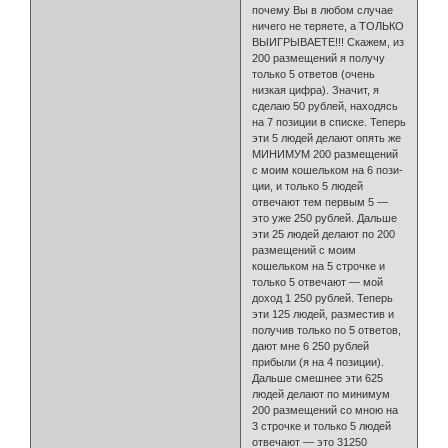
почему Вы в лю­бом случае
ничего не теряете, а ТОЛЬКО
ВЫИГРЫВАЕТЕ!!! Скажем, из
200 размещений я получу
только 5 ответов (очень
низкая цифра). Значит, я
сделаю 50 рублей, находясь
на 7 позиции в списке. Теперь
эти 5 людей делают опять же
МИНИМУМ 200 размещений
с моим кошельком на 6 пози­
ции, и только 5 людей
отвечают тем первым 5 —
это уже 250 рублей. Дальше
эти 25 людей делают по 200
размещений с моим
кошельком на 5 строчке и
только 5 отвечают — мой
доход 1 250 рублей. Теперь
эти 125 людей, разместив и
получив только по 5 ответов,
дают мне 6 250 рублей
прибыли (я на 4 позиции).
Дальше смешнее эти 625
людей делают по ми­нимум
200 размещений со мною на
3 строчке и только 5 людей
отвечают — это 31250