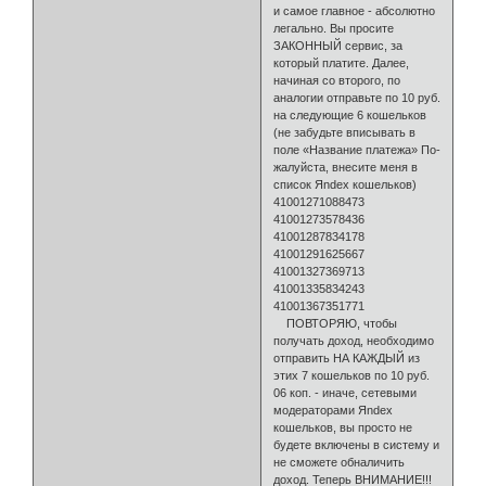
и самое главное - абсолютно
ле­гально. Вы просите
ЗАКОННЫЙ сервис, за
который платите. Далее,
начи­ная со второго, по
аналогии отправьте по 10 руб.
на следующие 6 кошель­ков
(не забудьте вписывать в
поле «Название платежа» По­
жалуйста, внесите меня в
список Яndex кошельков)
41001271088473
41001273578436
41001287834178
41001291625667
41001327369713
41001335834243
41001367351771
ПОВТОРЯЮ, чтобы
получать доход, необходимо
отправить НА КАЖДЫЙ из
этих 7 ко­шельков по 10 руб.
06 коп. - иначе, сетевыми
модераторами Яndex
кошельков, вы просто не
будете включены в систему и
не сможете обналичить
доход. Те­перь ВНИМАНИЕ!!!