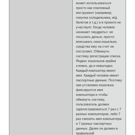
может использоваться
просто как платежный
инструмент (например,
покупка холодильника, ж/д
билетов и т.д.) и в проекте не
участвует. Когда человек
начинает «мудрить»: не
посылать деньги, просто
вписывать свои кошельки,
средства ему на счет не
поступают. Обмануть
систему регистрации списка
Яндекс кошельков крайне
сложно, да и невыгодно.
Каждый компьютер имеет
имя. Каждый человек имеет
паспортные данные. Поэтому
при установке кошелька
фиксируется имя
компьютера и чтобы
обмануть систему,
пользователь должен
зарегистрироваться 7 раз с 7
разных компьютеров, либо 7
раз сменить имя компьютера
и 7 разных паспортных
данных. Далее он должен в
правильной