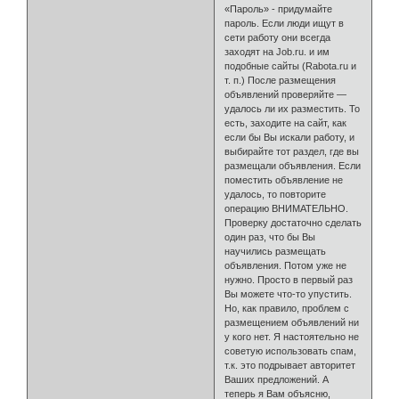
«Пароль» - придумайте
пароль. Если люди ищут в
сети работу они всегда
заходят на Job.ru. и им
подобные сайты (Rabota.ru и
т. п.) После размещения
объявлений прове­ряйте —
удалось ли их разместить. То
есть, заходите на сайт, как
если бы Вы искали работу, и
выбирайте тот раздел, где вы
размещали объявления. Если
поместить объявление не
удалось, то повторите
операцию ВНИМА­ТЕЛЬНО.
Проверку достаточно сделать
один раз, что бы Вы
научились раз­мещать
объявления. Потом уже не
нужно. Просто в первый раз
Вы можете что-то упустить.
Но, как правило, проблем с
размещением объявлений ни
у кого нет. Я настоятельно не
советую использовать спам,
т.к. это подрывает авторитет
Ваших предложений. А
теперь я Вам объясню,