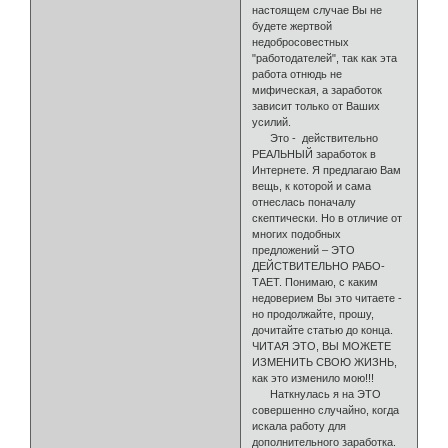
настоящем случае Вы не
будете жертвой
недобросовестных
"работодателей", так как эта
ра­бота отнюдь не
мифическая, а заработок
зависит только от Ваших
усилий.
Это - действительно
РЕАЛЬНЫЙ заработок в
Интернете. Я предла­гаю Вам
вещь, к которой и сама
отнеслась поначалу
скептически. Но в отличие от
многих подобных
предложений – ЭТО
ДЕЙСТВИТЕЛЬНО РАБО­
ТАЕТ. Понимаю, с каким
недоверием Вы это читаете -
но продолжайте, прошу,
дочитайте статью до конца.
ЧИТАЯ ЭТО, ВЫ МОЖЕТЕ
ИЗМЕНИТЬ СВОЮ ЖИЗНЬ,
как это изменило мою!!!
Наткнулась я на ЭТО
совершенно случайно, когда
искала работу для
дополнительного заработка.