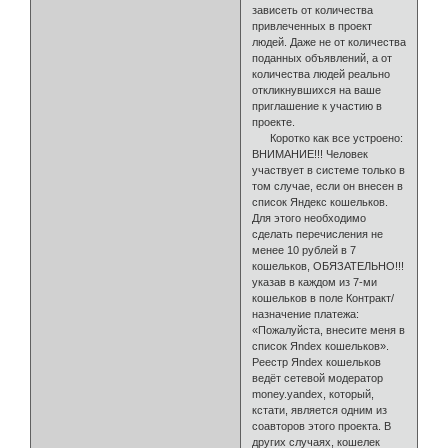
зависеть от количества
привлеченных в проект
людей. Даже не от количества
поданных объявлений, а от
количества людей реально
откликнувшихся на ваше
приглашение к участию в
проекте.
Коротко как все устроено:
ВНИМАНИЕ!!! Человек
участвует в системе только в
том случае, если он внесен в
список Яндекс кошельков.
Для этого необходимо
сделать перечисления не
менее 10 рублей в 7
кошельков, ОБЯЗАТЕЛЬНО!!!
указав в каждом из 7-ми
кошельков в поле Контракт/
назначение платежа:
«Пожалуйста, внесите меня в
список Яndex кошельков».
Реестр Яndex кошельков
ведёт сетевой модератор
money.yandex, который,
кстати, является одним из
соавторов этого проекта. В
других случаях, кошелек