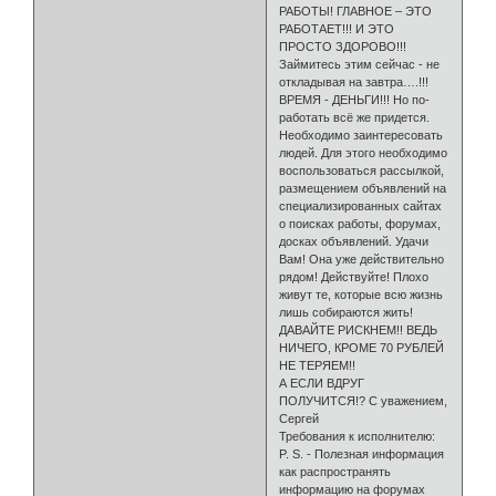
РАБОТЫ! ГЛАВНОЕ – ЭТО
РАБОТАЕТ!!! И ЭТО
ПРОСТО ЗДОРОВО!!!
Займи­тесь этим сейчас - не
откладывая на завтра….!!!
ВРЕМЯ - ДЕНЬГИ!!! Но по­
работать всё же придется.
Необходимо заинтересовать
людей. Для этого необходимо
воспользоваться рассылкой,
размещением объявлений на
спе­циализированных сайтах
о поисках работы, форумах,
досках объявлений. Удачи
Вам! Она уже действительно
рядом! Действуйте! Плохо
живут те, ко­торые всю жизнь
лишь собираются жить!
ДАВАЙТЕ РИСКНЕМ!! ВЕДЬ
НИ­ЧЕГО, КРОМЕ 70 РУБЛЕЙ
НЕ ТЕРЯЕМ!!
А ЕСЛИ ВДРУГ
ПОЛУЧИТСЯ!? С уважением,
Сергей
Требования к исполнителю:
P. S. - Полезная информация
как распространять
информацию на форумах