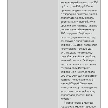
неделю заработали кто по 750
руб., кто по 450 руб. Пиши
пропало, подумала я, попала
в очередной лохотрон, желая
заработать за пару недель
десятки тысяч рублей. Ну и
бросила это занятие, так и не
дослав свое объявление до
200 форумов. Ещё через
неделю (ради любопытства)
заглянула в свой Интернет
кошелек. Смотрю, всего одно
по­ступление - 10 руб. Да,
думаю, дело не стоящее,
случайно нашёлся такой же
наивный, как и я. Ещё через
две недели я все-таки снова
открыла свой Интернет
кошелек, а в нем уже около
900 руб. Откуда? Непонятная
кар­тина, но всё равно за 1
месяц 900 руб. Это очень
мало, как пишут преды­дущие
участники – они за 1 месяц
заработали десятки тысяч
рублей.
И вдруг после 1 месяца
началось самое интересное: