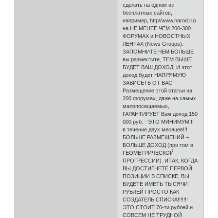
сделать на одном из
бесплатных сайтов,
например, http//www.narod.ru)
на НЕ МЕНЕЕ ЧЕМ 200-300
ФОРУМАХ и НОВОСТНЫХ
ЛЕНТАХ (News Groups).
ЗАПОМНИТЕ ЧЕМ БОЛЬШЕ
вы разместите, ТЕМ ВЫШЕ
БУДЕТ ВАШ ДОХОД. И этот
доход будет НАПРЯМУЮ
ЗАВИСЕТЬ ОТ ВАС.
Размещение этой статьи на
200 форумах, даже на самых
малопосе­щаемых,
ГАРАНТИРУЕТ Вам доход 150
000 руб. - ЭТО МИНИМУМ!!!
в тече­ние двух месяцев!!!
БОЛЬШЕ РАЗМЕЩЕНИЙ –
БОЛЬШЕ ДОХОД (при том в
ГЕОМЕТРИЧЕСКОЙ
ПРОГРЕССИИ). ИТАК, КОГДА
ВЫ ДОСТИГНЕТЕ ПЕРВОЙ
ПОЗИЦИИ В СПИСКЕ, ВЫ
БУДЕТЕ ИМЕТЬ ТЫСЯЧИ
РУБЛЕЙ ПРОСТО КАК
СОЗДАТЕЛЬ СПИСКА!!!!!!!
ЭТО СТОИТ 70-ти рублей и
СОВСЕМ НЕ ТРУДНОЙ