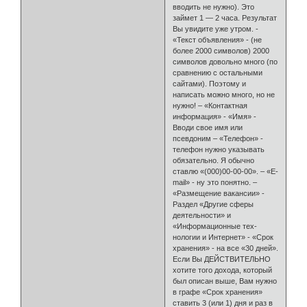
вводить не нужно). Это
займет 1 — 2 часа. Результат
Вы увидите уже утром. -
«Текст объявления» - (не
более 2000 символов) 2000
символов довольно много (по
сравнению с остальными
сайтами). Поэтому и
написать можно много, но не
нужно! – «Контактная
информация» - «Имя» -
Вводи свое имя или
псевдоним – «Телефон» -
телефон нужно указывать
обязательно. Я обычно
ставлю «(000)00-00-00». – «E-
mail» - ну это понятно. –
«Размещение ва­кансии» -
Раздел «Другие сферы
деятельности» и
«Информационные тех­
нологии и Интернет» - «Срок
хранения» - на все «30 дней».
Если Вы ДЕЙ­СТВИТЕЛЬНО
хотите того дохода, который
был описан выше, Вам нужно
в графе «Срок хранения»
ставить 3 (или 1) дня и раз в