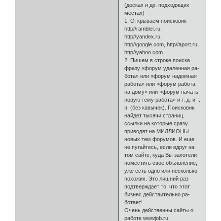
(досках и др. подходящих
местах)
1. Открываем поисковик
http//rambler.ru,
http//yandex.ru,
http//google.com, http//aport.ru,
http//yahoo.com.
2. Пишем в строке поиска
фразу «форум удаленная ра­
бота» или «форум надомная
работа» или «форум работа
на дому» или «форум начать
новую тему работа» и т. д. и т.
п. (без кавычек). Поисковик
найдет тысячи страниц,
ссылки на которые сразу
приводят на МИЛЛИОНЫ
новых тем форумов. И еще
не пугайтесь, если вдруг на
том сайте, куда Вы захотели
поместить свое объявление,
уже есть одно или несколько
похо­жих. Это лишний раз
подтверждает то, что этот
бизнес действительно ра­
ботает!
Очень действенны сайты о
работе wwwjob.ru,