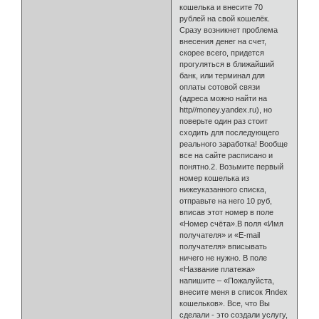
кошелька и внесите 70
рублей на свой кошелёк.
Сразу возникнет проблема
внесения денег на счет,
скорее всего, придется
прогуляться в ближайший
банк, или терминал для
оплаты сотовой связи
(адреса можно найти на
http//money.yandex.ru), но
поверьте один раз стоит
сходить для последующего
реального заработка! Вообще
все на сайте расписано и
понятно.2. Возьмите первый
номер ко­шелька из
нижеуказанного списка,
отправьте на него 10 руб,
вписав этот номер в поле
«Номер счёта».В поля «Имя
получателя» и «E-mail
получа­теля» вписывать
ничего не нужно. В поле
«Название платежа»
напишите – «Пожалуйста,
внесите меня в список Яndex
кошельков». Все, что Вы
сделали - это создали услугу,