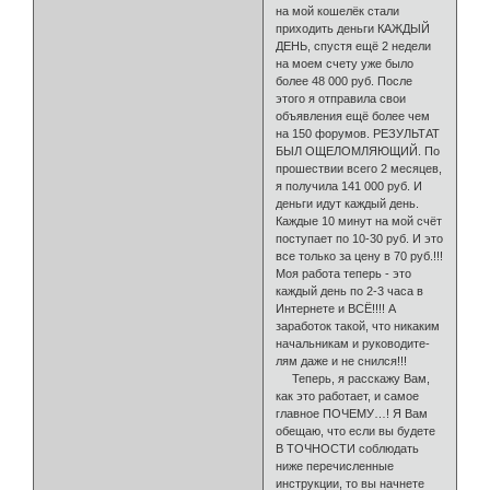
на мой кошелёк стали
приходить деньги КАЖДЫЙ
ДЕНЬ, спустя ещё 2 недели
на моем счету уже было
более 48 000 руб. После
этого я отправила свои
объявления ещё бо­лее чем
на 150 форумов. РЕЗУЛЬТАТ
БЫЛ ОЩЕЛОМЛЯЮЩИЙ. По
прошест­вии всего 2 месяцев,
я получила 141 000 руб. И
деньги идут каждый день.
Каждые 10 минут на мой счёт
поступает по 10-30 руб. И это
все только за цену в 70 руб.!!!
Моя работа теперь - это
каждый день по 2-3 часа в
Интер­нете и ВСЁ!!!! А
заработок такой, что никаким
начальникам и руководите­
лям даже и не снился!!!
Теперь, я расскажу Вам,
как это работает, и самое
главное ПОЧЕМУ…! Я Вам
обещаю, что если вы будете
В ТОЧНОСТИ соблю­дать
ниже перечисленные
инструкции, то вы начнете