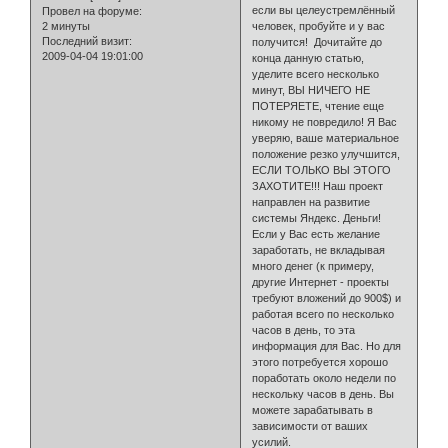
если вы целеустремлённый
Провел на форуме:
2 минуты
человек, пробуйте и у вас
Последний визит:
получится! Дочитайте до
2009-04-04 19:01:00
конца дан­ную статью,
уделите всего несколько
минут, ВЫ НИЧЕГО НЕ
ПОТЕРЯЕТЕ, чтение еще
никому не повредило! Я Вас
уверяю, ваше материальное
поло­жение резко улучшится,
ЕСЛИ ТОЛЬКО ВЫ ЭТОГО
ЗАХОТИТЕ!!! Наш проект
направлен на развитие
системы Яндекс. Деньги!
Если у Вас есть желание
зарабо­тать, не вкладывая
много денег (к примеру,
другие Интернет - проекты
требуют вложений до 900$) и
работая всего по несколько
часов в день, то эта
информация для Вас. Но для
этого потребуется хорошо
поработать около недели по
нескольку часов в день. Вы
мо­жете зарабатывать в
зависимости от ваших
усилий.