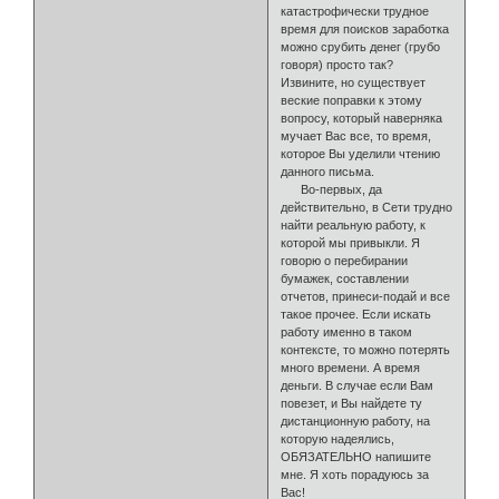
катастрофически трудное
время для поисков заработка
можно срубить денег (грубо
говоря) просто так?
Извините, но существует
веские поправки к этому
вопросу, который наверняка
мучает Вас все, то время,
которое Вы уделили чтению
данного письма.
Во-первых, да
действительно, в Сети трудно
найти реальную работу, к
которой мы привыкли. Я
говорю о пере­бирании
бумажек, составлении
отчетов, принеси-подай и все
такое прочее. Если искать
работу именно в таком
контексте, то можно потерять
много времени. А время
деньги. В случае если Вам
повезет, и Вы найдете ту
дистанционную работу, на
которую надеялись,
ОБЯЗАТЕЛЬНО напишите
мне. Я хоть порадуюсь за
Вас!