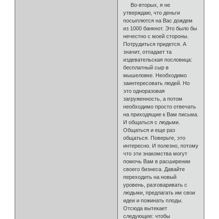
Во-вторых, я не
утверждаю, что деньги
посыплются на Вас дождем
из 1000 банкнот. Это было бы
нечестно с моей стороны.
Потрудиться придется. А
значит, отпа­дает та
издевательская пословица:
бесплатный сыр в
мышеловке. Необходимо
заинтересовать людей. Но
это одноразовая
загруженность, а потом
необходимо просто отвечать
на приходящие к Вам письма.
И общаться с людьми.
Общаться и еще раз
общаться. Поверьте, это
интересно. И по­лезно, потому
что эти знакомства могут
помочь Вам в расширении
своего бизнеса. Давайте
пере­ходить на новый
уровень, разговаривать с
людьми, предлагать им свои
идеи и пожинать плоды.
Отсюда вытекает
следующее: чтобы