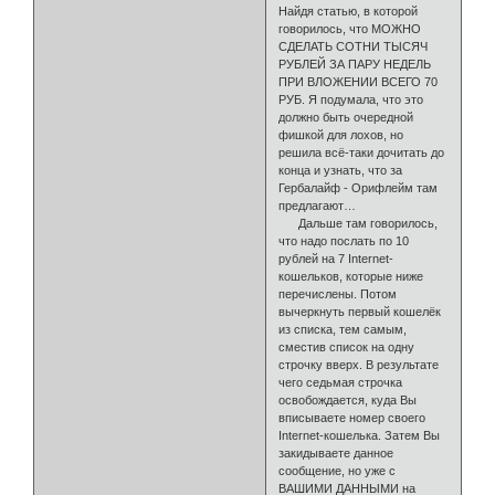
Найдя ста­тью, в которой
говорилось, что МОЖНО
СДЕЛАТЬ СОТНИ ТЫСЯЧ
РУБЛЕЙ ЗА ПАРУ НЕДЕЛЬ
ПРИ ВЛОЖЕНИИ ВСЕГО 70
РУБ. Я подумала, что это
должно быть очередной
фишкой для лохов, но
решила всё-таки дочитать до
конца и узнать, что за
Гербалайф - Орифлейм там
предлагают…
Дальше там гово­рилось,
что надо послать по 10
рублей на 7 Internet-
кошельков, которые ниже
перечислены. Потом
вычеркнуть первый кошелёк
из списка, тем са­мым,
сместив список на одну
строчку вверх. В результате
чего седьмая строчка
освобождается, куда Вы
вписываете номер своего
Internet-ко­шелька. Затем Вы
закидываете данное
сообщение, но уже с
ВАШИМИ ДАН­НЫМИ на