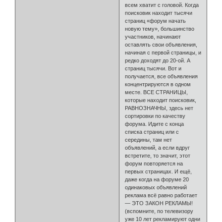
всем хватит с головой. Когда
поисковик находит тысячи
страниц «форум начать
новую тему», большинство
участников, начинают
оставлять свои объявления,
начиная с первой страницы, и
редко доходят до 20-ой. А
страниц тысячи. Вот и
получается, все объявления
концентрируются в одном
месте. ВСЕ СТРАНИЦЫ,
которые находит поисковик,
РАВНОЗНАЧНЫ, здесь нет
сортировки по качеству
форума. Идите с конца
списка страниц или с
середины, там нет
объявлений, а если вдруг
встретите, то значит, этот
форум повторяется на
первых страницах. И ещё,
даже когда на форуме 20
одинаковых объявлений
реклама всё равно работает
— ЭТО ЗАКОН РЕКЛАМЫ!
(вспомните, по телевизору
уже 10 лет рекламируют одни