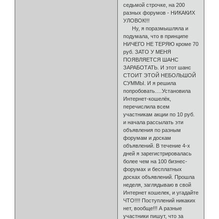
седьмой строчке, на 200
разных форумов - НИКАКИХ
УЛОВОК!!!
Ну, я поразмышляла и
подумала, что в принципе
НИЧЕГО НЕ ТЕРЯЮ кроме 70
руб. ЗАТО У МЕНЯ
ПОЯВЛЯЕТСЯ ШАНС
ЗАРАБОТАТЬ. И этот шанс
СТОИТ ЭТОЙ НЕБОЛЬШОЙ
СУММЫ. И я решила
попробовать.…Установила
Интер­нет-кошелёк,
перечислила всем
участникам акции по 10 руб.
и начала рас­сылать эти
объявления по разным
форумам и доскам
объявлений. В тече­ние 4-х
дней я зарегистрировалась
более чем на 100 бизнес-
форумах и бесплатных
досках объявлений. Прошла
неделя, заглядываю в свой
Интер­нет кошелек, и угадайте
ЧТО!!!! Поступлений никаких
нет, вообще!!! А разные
участники пишут, что за