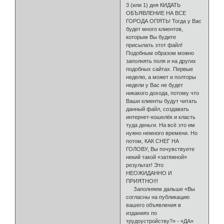
3 (или 1) дня КИДАТЬ
ОБЪЯВЛЕНИЕ НА ВСЕ
ГОРОДА ОПЯТЬ! Тогда у Вас
будет много клиентов,
которым Вы будите
присылать этот файл!
Подобным образом можно
запол­нять поля и на других
подобных сайтах. Первые
неделю, а может и полторы
не­дели у Вас не будет
никакого дохода, потому что
Ваши клиенты будут чи­тать
данный файл, создавать
интернет-кошелёк и класть
туда деньги. На всё это им
нужно немного времени. Но
потом, КАК СНЕГ НА
ГОЛОВУ, Вы почувствуете
некий такой «затяжной»
результат! Это
НЕОЖИДАННО И
ПРИЯТНО!!!
Заполняем дальше «Вы
согласны на публикацию
вашего объ­явления в
изданиях по
трудоустройству?» - «ДА»