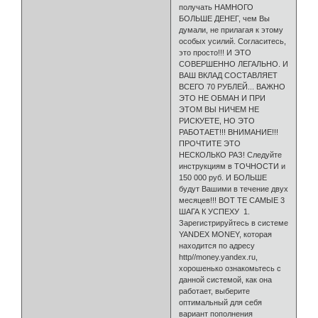
получать НАМНОГО
БОЛЬШЕ ДЕНЕГ, чем Вы
думали, не прилагая к этому
особых усилий. Со­гласитесь,
это просто!!! И ЭТО
СОВЕРШЕННО ЛЕГАЛЬНО. И
ВАШ ВКЛАД СОСТАВЛЯЕТ
ВСЕГО 70 РУБЛЕЙ... ВАЖНО
ЭТО НЕ ОБМАН И ПРИ
ЭТОМ ВЫ НИЧЕМ НЕ
РИСКУЕТЕ, НО ЭТО
РАБОТАЕТ!!! ВНИМАНИЕ!!!
ПРОЧТИТЕ ЭТО
НЕСКОЛЬКО РАЗ! Следуйте
инструкциям в ТОЧНОСТИ и
150 000 руб. И БОЛЬШЕ
будут Вашими в течение двух
месяцев!!! ВОТ ТЕ САМЫЕ 3
ШАГА К УСПЕХУ 1.
Зарегистрируйтесь в системе
YANDEX MONEY, которая
нахо­дится по адресу
http//money.yandex.ru,
хорошенько ознакомьтесь с
данной системой, как она
работает, выберите
оптимальный для себя
вариант по­полнения