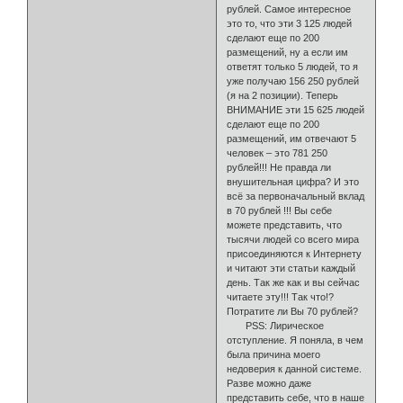
рублей. Самое интересное
это то, что эти 3 125 людей
сделают еще по 200
размещений, ну а если им
ответят только 5 людей, то я
уже по­лучаю 156 250 рублей
(я на 2 позиции). Теперь
ВНИМАНИЕ эти 15 625 лю­дей
сделают еще по 200
размещений, им отвечают 5
человек – это 781 250
рублей!!! Не правда ли
внушительная цифра? И это
всё за первоначальный вклад
в 70 рублей !!! Вы себе
можете представить, что
тысячи людей со всего мира
присоединяются к Интернету
и читают эти статьи каждый
день. Так же как и вы сейчас
читаете эту!!! Так что!?
Потратите ли Вы 70 руб­лей?
PSS: Лирическое
отступление. Я поняла, в чем
была причина моего
недоверия к данной системе.
Разве можно даже
представить себе, что в наше