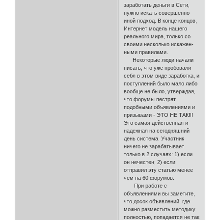
заработать деньги в Сети,
нужно искать совершенно
иной подход. В конце концов,
Интернет модель нашего
реального мира, только со
своими несколько искажен­
ными правилами.
Некоторые люди начали
писать, что уже пробовали
себя в этом виде заработка, и
поступлений было мало либо
вообще не было, утверждая,
что форумы пестрят
подобными объявлениями и
призывами - ЭТО НЕ ТАК!!!
Это самая действенная и
надежная на сегодняшний
день система. Участник
ничего не зарабаты­вает
только в 2 случаях: 1) если
он нечестен; 2) если
отправил эту статью менее
чем на 60 форумов.
При работе с
объявлениями вы заметите,
что досок объявлений, где
можно разместить методику
полностью, попадается не так