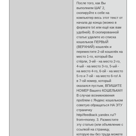
После того, как Вы
выполнили ШАГ 2,
скопируйте к себе на
компьютер весь этот текст от
начала до конца (можно в
формате txt или ещё как вам
удобней). В скопированной
статье удалите из списка
кошельков ПЕРВЫЙ
(ВЕРХНИЙ) кошелёк и
переместите 2-ой кошелёк на
место 1-го, который Вы
стёрли, 3-ий - на место 2-го,
4-ый - на место 3-го, 5-ый -
на место 4-го, 6-ой - на место
5-го и 7-ой - на место 6-го! А
в 7-ой номер, который
оказался пустым, ВПИШИТЕ
НОМЕР Вашего КОШЕЛЬКА!!!
В случае возникновения
проблем с Яндекс кошельком
советую обращаться НА ЭТУ
страничку
http//feedback.yandex.ru/?
from=money. 3. Разместите
эту статью (или объявление с
ссылкой на страницу,
которую вы без труда мо­жете