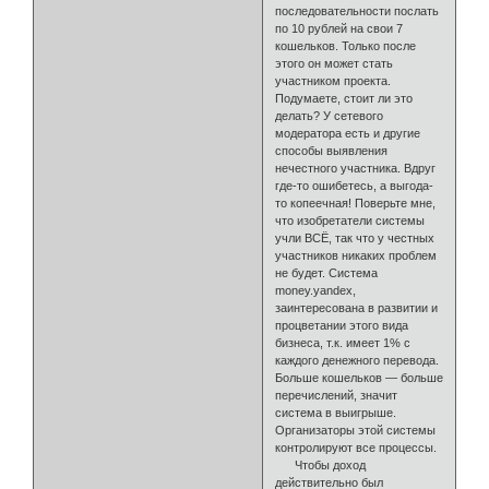
последовательности послать
по 10 рублей на свои 7
кошельков. Только после
этого он может стать
участником проекта.
Подумаете, стоит ли это
делать? У сетевого
модератора есть и другие
способы выявления
нечестного участника. Вдруг
где-то ошибетесь, а выгода-
то копеечная! Поверьте мне,
что изобретатели системы
учли ВСЁ, так что у честных
участников никаких проблем
не будет. Система
money.yandex,
заинтересована в развитии и
процветании этого вида
бизнеса, т.к. имеет 1% с
каждого денежного перевода.
Больше кошельков — больше
перечислений, значит
система в выигрыше.
Организаторы этой системы
контролируют все процессы.
Чтобы доход
действительно был