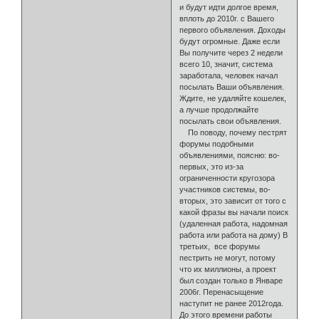
и будут идти долгое время,
вплоть до 2010г. с Вашего
первого объявления. Доходы
будут огромные. Даже если
Вы получите через 2 недели
всего 10, значит, система
заработала, человек начал
посылать Ваши объявления.
Ждите, не удаляйте кошелек,
а лучше продолжайте
посылать свои объявления.
По поводу, почему пестрят
форумы подобными
объявлениями, поясню: во-
первых, это из-за
ограниченности кругозора
участников системы, во-
вторых, это зависит от того с
какой фразы вы начали поиск
(удаленная работа, надомная
работа или работа на дому) В
третьих, все форумы
пестрить не могут, потому
что их миллионы, а проект
был создан только в Январе
2006г. Перенасыщение
наступит не ранее 2012года.
До этого времени работы