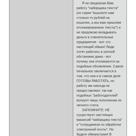
Я не предлагаю Вам
работу "наборщика текста"
(из серии "вышлите нам
столько-то рублей на
кошелек, а мы вам пришлем
отсканированные тексты") и
не предлагаю вкладывать
деньги в сомнительные
предприятия - вот это
настоящий обман! Люди
хотят работать в уютной
обстановке дома - вот
почему они откликаются на
подобные объяв­ления. Самое
печальное заключается в
том, что они и в самом деле
ГОТОВЫ РАБОТАТЬ, но
работу им никогда не
предоставляют, так как
подобных "работодателей"
волнует лишь по­полнение их
лич­ного счета.
ЗАПОМНИТЕ: НЕ
существует настоящих
вакансий "наборщика текста"
и "сотрудников по обра­ботке
электронной почты". Не
будьте обманутыми! В