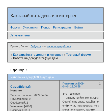
Как заработать деньги в интернет
Форум
Участники
Поиск
Регистрация
Войти
Активные темы
Привет, Гость!
Войдите
или
зарегистрируйтесь
.
»
Как заработать деньги в интернет
»
Тестовый форум
»
Работа на дому(100%)зуб даю
Страница:
1
Работа на дому(100%)зуб даю
Поделиться
2009-
1
СамыйУмный
04-04 19:00:58
Новичок
Это – для вас!!
Зарегистрирован
: 2009-04-04
Здравствуйте, меня зовут
Приглашений:
0
Сергей я не знаю, какой я по
Сообщений:
2
счёту участник проекта, но у
Уважение:
[+0/-0]
меня полу­чается, так что
Позитив:
[+0/-0]